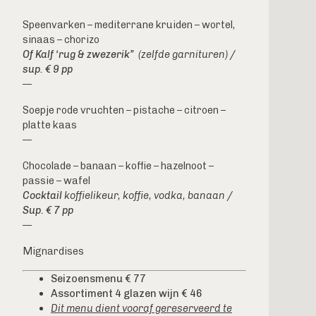
Speenvarken – mediterrane kruiden – wortel,
sinaas – chorizo
Of Kalf ‘rug & zwezerik”
(zelfde garnituren)
/
sup. € 9 pp
—
Soepje rode vruchten – pistache – citroen –
platte kaas
—
Chocolade – banaan – koffie – hazelnoot –
passie – wafel
Cocktail
koffielikeur, koffie, vodka, banaan
/
Sup. € 7 pp
—
Mignardises
Seizoensmenu € 77
Assortiment 4 glazen wijn € 46
Dit menu dient vooraf gereserveerd te