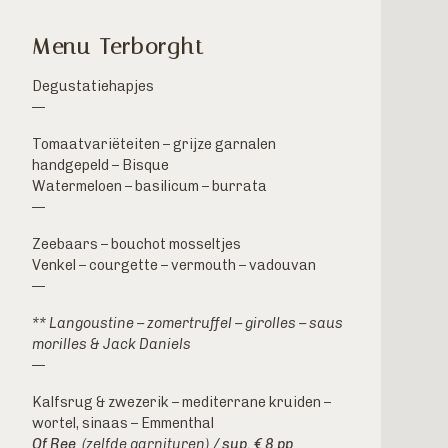
Menu Terborght
Degustatiehapjes
—
Tomaatvariëteiten – grijze garnalen
handgepeld – Bisque
Watermeloen – basilicum – burrata
—
Zeebaars – bouchot mosseltjes
Venkel – courgette – vermouth – vadouvan
—
** Langoustine – zomertruffel – girolles – saus
morilles & Jack Daniels
—
Kalfsrug & zwezerik – mediterrane kruiden –
wortel, sinaas – Emmenthal
Of Ree
(zelfde garnituren)
/ sup. € 8 pp