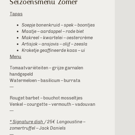
Seizoensmenu Zomer
Tapas
Soepje bonenkruid – spek – boontjes
Maatje – aardappel – rode biet
Makreel – kwartelei – oestercrème
Artisjok – ansjovis – olijf – zeesla
Kroketje geaffineerde kaas – ui
Menu
Tomaatvariëteiten – grijze garnalen
handgepeld
Watermeloen – basilicum – burrata
—
Rouget barbet – bouchot mosseltjes
Venkel – courgette – vermouth – vadouvan
—
* Signature dish
/ 25€ Langoustine –
zomertruffel – Jack Daniels
—