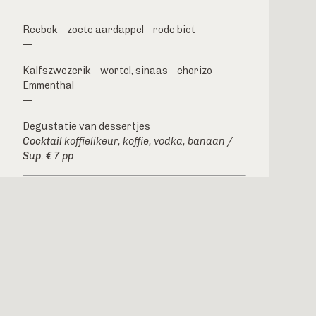
—
Reebok – zoete aardappel – rode biet
—
Kalfszwezerik – wortel, sinaas – chorizo –
Emmenthal
—
Degustatie van dessertjes
Cocktail
koffielikeur, koffie, vodka, banaan
/
Sup. € 7 pp
Degustatiemenu 7-gangen € 160
Om u optimaal van dienst te kunnen zijn,
verzoeken wij u vriendelijk dit menu vóór
13.00 / 20.00 uur te bestellen